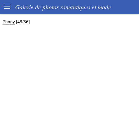

Galerie de photos romantiques et mode
Phany
[49/56]