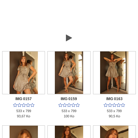

IMG 0157
IMG 0159
IMG 0163















533 x 799
533 x 799
533 x 799
93,67 Ko
100 Ko
90,5 Ko