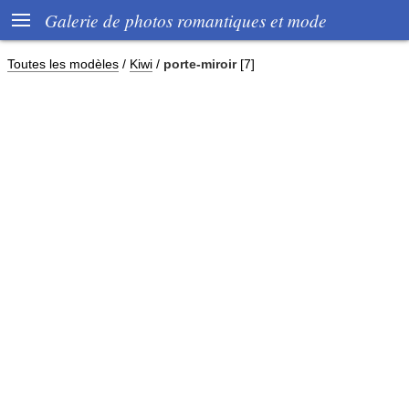

Galerie de photos romantiques et mode
Toutes les modèles
/
Kiwi
/
porte-miroir
[7]