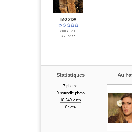
IMG 5456





800 x 1200
350,72 Ko
Statistiques
Au ha
7 photos
0 nouvelle photo
10 240 vues
0 vote