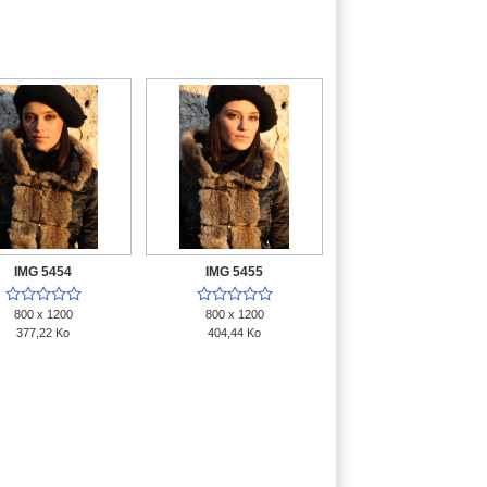
IMG 5454
IMG 5455










800 x 1200
800 x 1200
377,22 Ko
404,44 Ko