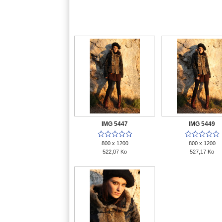
IMG 5447
IMG 5449










800 x 1200
800 x 1200
522,07 Ko
527,17 Ko