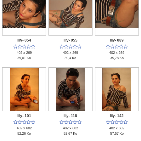
lily- 054
lily- 055
lily- 089















402 x 269
402 x 269
402 x 269
39,01 Ko
39,4 Ko
35,78 Ko
lily- 101
lily- 118
lily- 142















402 x 602
402 x 602
402 x 602
52,26 Ko
52,67 Ko
57,57 Ko