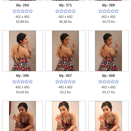
lily- 294
lily- 371
lily- 389















402 x 602
402 x 602
402 x 602
63,88 Ko
49,38 Ko
54,73 Ko
lily- 390
lily- 407
lily- 408















402 x 602
402 x 602
402 x 602
54,64 Ko
53,2 Ko
53,17 Ko