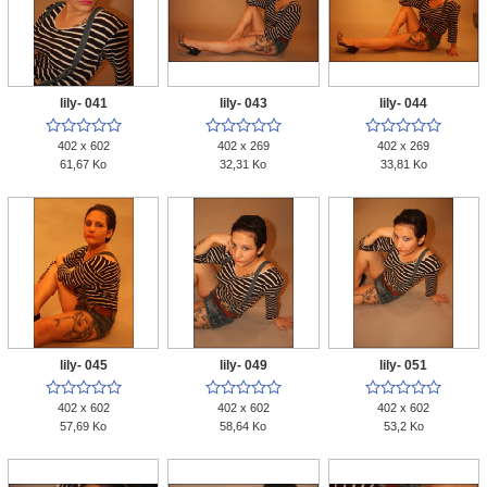
lily- 041
lily- 043
lily- 044















402 x 602
402 x 269
402 x 269
61,67 Ko
32,31 Ko
33,81 Ko
lily- 045
lily- 049
lily- 051















402 x 602
402 x 602
402 x 602
57,69 Ko
58,64 Ko
53,2 Ko