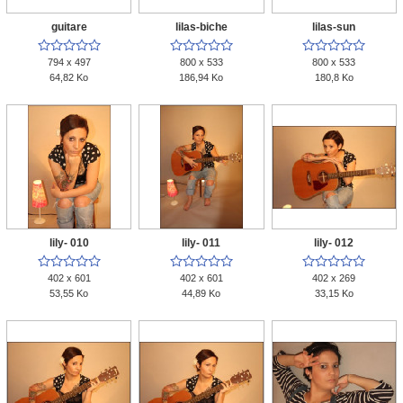
guitare
lilas-biche
lilas-sun















794 x 497
800 x 533
800 x 533
64,82 Ko
186,94 Ko
180,8 Ko
lily- 010
lily- 011
lily- 012















402 x 601
402 x 601
402 x 269
53,55 Ko
44,89 Ko
33,15 Ko