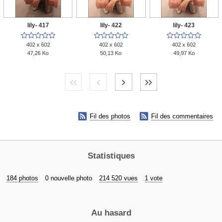
lily- 417
lily- 422
lily- 423















402 x 602
402 x 602
402 x 602
47,26 Ko
50,13 Ko
49,97 Ko


Fil des photos
Fil des commentaires
Statistiques
184 photos
0 nouvelle photo
214 520 vues
1 vote
Au hasard