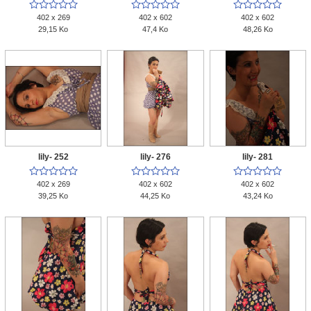















402 x 269
402 x 602
402 x 602
29,15 Ko
47,4 Ko
48,26 Ko
lily- 252
lily- 276
lily- 281















402 x 269
402 x 602
402 x 602
39,25 Ko
44,25 Ko
43,24 Ko