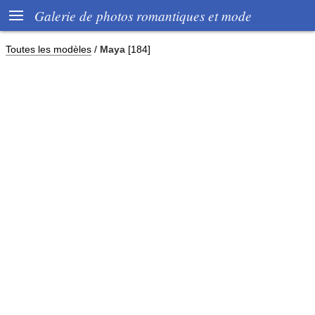

Galerie de photos romantiques et mode
Toutes les modèles
/
Maya
[184]