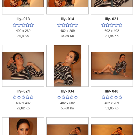
lily- 013
lily- 014
lily- 021















402 x 269
402 x 269
602 x 402
35,4 Ko
34,89 Ko
81,94 Ko
lily- 024
lily- 034
lily- 040















602 x 402
402 x 602
402 x 269
72,62 Ko
55,68 Ko
31,85 Ko