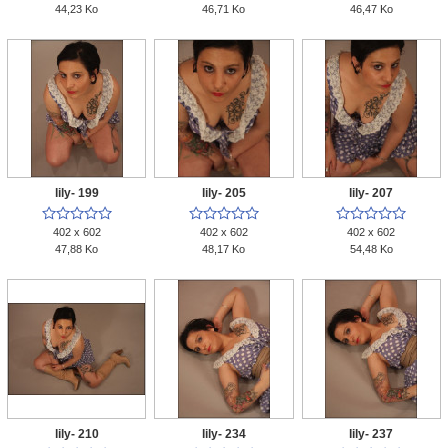
44,23 Ko
46,71 Ko
46,47 Ko
lily- 199
lily- 205
lily- 207















402 x 602
402 x 602
402 x 602
47,88 Ko
48,17 Ko
54,48 Ko
lily- 210
lily- 234
lily- 237