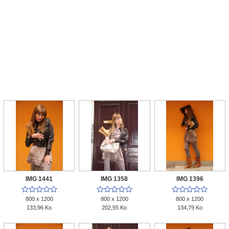
IMG 1441
IMG 1358
IMG 1396















800 x 1200
800 x 1200
800 x 1200
133,96 Ko
202,55 Ko
134,79 Ko