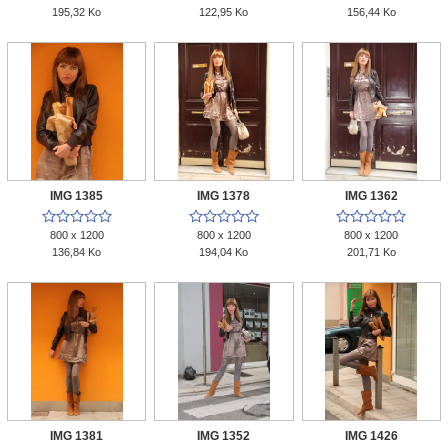
195,32 Ko
122,95 Ko
156,44 Ko
IMG 1385
IMG 1378
IMG 1362















800 x 1200
800 x 1200
800 x 1200
136,84 Ko
194,04 Ko
201,71 Ko
IMG 1381
IMG 1352
IMG 1426