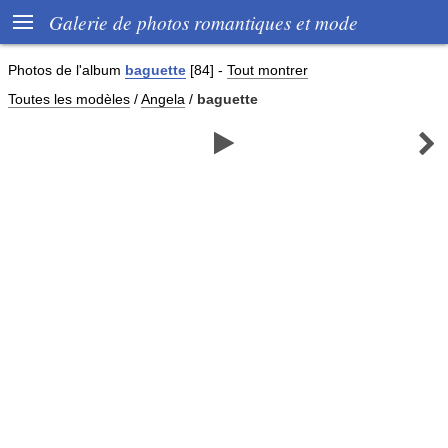

Galerie de photos romantiques et mode
Photos de
l'album
baguette
[84]
-
Tout montrer
Toutes les modèles
/
Angela
/
baguette

