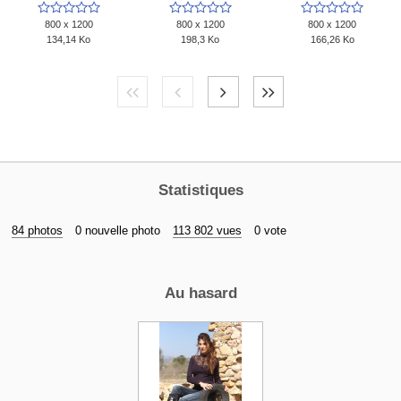















800 x 1200
800 x 1200
800 x 1200
134,14 Ko
198,3 Ko
166,26 Ko
Statistiques
84 photos
0 nouvelle photo
113 802 vues
0 vote
Au hasard